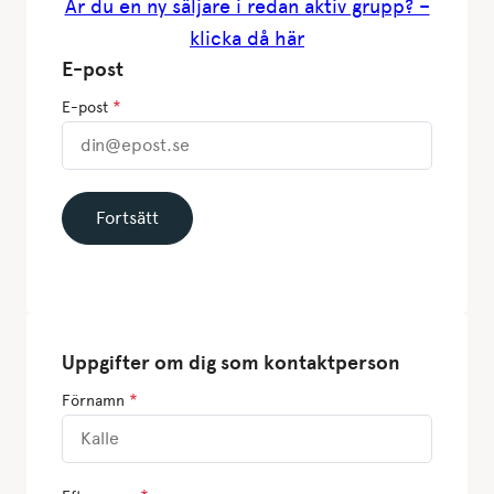
Är du en ny säljare i redan aktiv grupp? –
klicka då här
E-post
*
E-post
Uppgifter om dig som kontaktperson
*
Förnamn