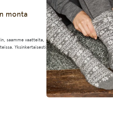
on monta
hin, saamme vaatteita,
teissa. Yksinkertaisesti