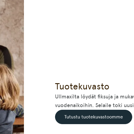
Tuotekuvasto
Ullmaxilta löydät fiksuja ja mukav
vuodenaikoihin. Selaile toki uu
Tutustu tuotekuvastoomme