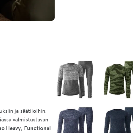
ksiin ja säätiloihin.
riassa valmistustavan
no Heavy
,
Functional