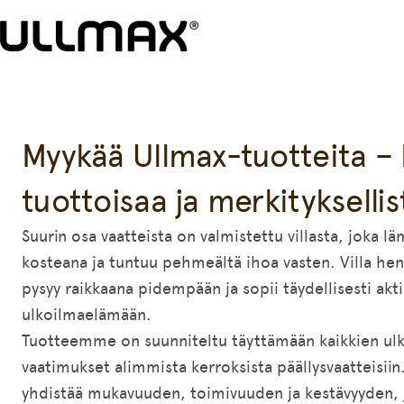
Myykää Ullmax-tuotteita –
tuottoisaa ja merkityksellis
Suurin osa vaatteista on valmistettu villasta, joka 
kosteana ja tuntuu pehmeältä ihoa vasten. Villa heng
pysyy raikkaana pidempään ja sopii täydellisesti akti
ulkoilmaelämään.
Tuotteemme on suunniteltu täyttämään kaikkien ulko
vaatimukset alimmista kerroksista päällysvaatteisiin
yhdistää mukavuuden, toimivuuden ja kestävyyden, 