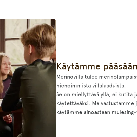
Käytämme pääsääntö
Merinovilla tulee merinolampais
hienoimmista villalaaduista.
Se on miellyttävä yllä, ei kutita 
käytettäväksi. Me vastustamme 
käytämme ainoastaan mulesing-v