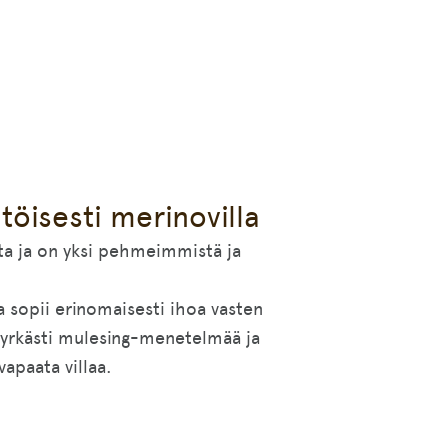
isesti merinovilla
ta ja on yksi pehmeimmistä ja
ja sopii erinomaisesti ihoa vasten
jyrkästi mulesing-menetelmää ja
apaata villaa.