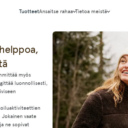
Tuotteet
Ansaitse rahaa
Tietoa meistä
 helppoa,
tä
lämmittää myös
ittää luonnollisesti,
iviseen
iluaktiviteettien
. Jokainen vaate
ja ne sopivat