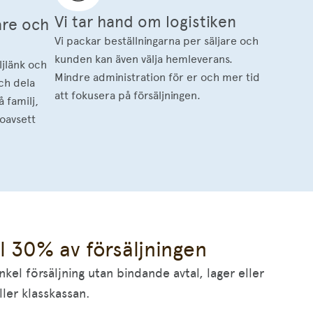
Vi tar hand om logistiken
are och
Vi packar beställningarna per säljare och
kunden kan även välja hemleverans.
ljlänk och
Mindre administration för er och mer tid
och dela
att fokusera på försäljningen.
å familj,
 oavsett
ll 30% av försäljningen
el försäljning utan bindande avtal, lager eller
ler klasskassan.