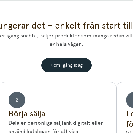
ungerar det – enkelt från start til
r igång snabbt, säljer produkter som många redan vill 
er hela vägen.
Kom igång idag
2
Börja sälja
L
f
Dela er personliga säljlänk digitalt eller
använd katalogen för att visa