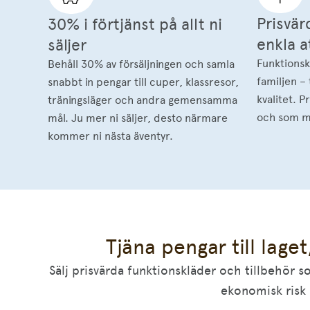
Prisvär
30% i förtjänst på allt ni
enkla at
säljer
Funktionsk
Behåll 30% av försäljningen och samla
familjen –
snabbt in pengar till cuper, klassresor,
kvalitet. 
träningsläger och andra gemensamma
och som må
mål. Ju mer ni säljer, desto närmare
kommer ni nästa äventyr.
Tjäna pengar till lage
Sälj prisvärda funktionskläder och tillbehör s
ekonomisk risk 