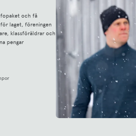
infopaket och få
för laget, föreningen
are, klassföräldrar och
äna pengar
umpor