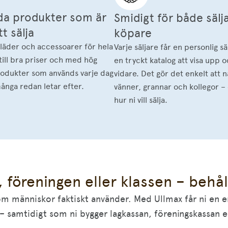
da produkter som är
Smidigt för både sälj
t sälja
köpare
läder och accessoarer för hela
Varje säljare får en personlig sä
 till bra priser och med hög
en tryckt katalog att visa upp 
Produkter som används varje dag
vidare. Det gör det enkelt att n
nga redan letar efter.
vänner, grannar och kollegor –
hur ni vill sälja.
t, föreningen eller klassen – behå
om människor faktiskt använder. Med Ullmax får ni en enk
– samtidigt som ni bygger lagkassan, föreningskassan el