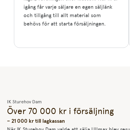
igång får varje säljare en egen säljlänk
och tillgång till allt material som
behövs för att starta försäljningen.
IK Sturehov Dam
Över 70 000 kr i försäljning
– 21 000 kr till lagkassan
När IK Sturehov Dam valde att sälja Ullmax blev res