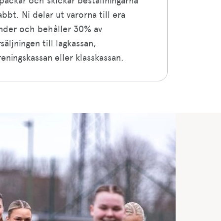
 packar och skickar beställningarna
abbt. Ni delar ut varorna till era
nder och behåller 30% av
säljningen till lagkassan,
reningskassan eller klasskassan.