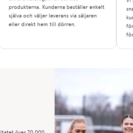
Vi
produkterna. Kunderna beställer enkelt
sn
själva och väljer leverans via säljaren
ku
eller direkt hem till dörren.
för
fö
ultatet över 70 000