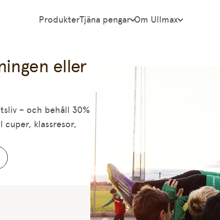
Produkter
Tjäna pengar
Om Ullmax
eningen eller
uftsliv – och behåll 30%
ll cuper, klassresor,